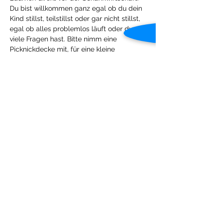
Du bist willkommen ganz egal ob du dein 
Kind stillst, teilstillst oder gar nicht stillst, 
egal ob alles problemlos läuft oder du 
viele Fragen hast. Bitte nimm eine 
Picknickdecke mit, für eine kleine 
Stärkung wird gesorgt sein. Die Teilnahme 
ist kostenlos. Anmeldung erwünscht, aber 
auch spontanes Vorbeikommen ist 
möglich. 
Das Treffen findet nur bei trockenem 
Wetter statt. Ich freue mich auf eine 
wertvolle Zeit mit euch!
Diese Veranstaltung teilen