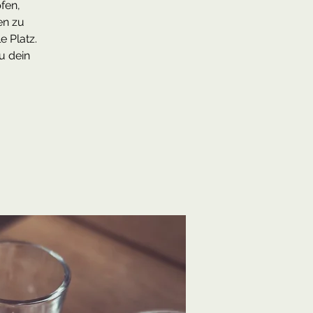
fen,
en zu
e Platz.
u dein