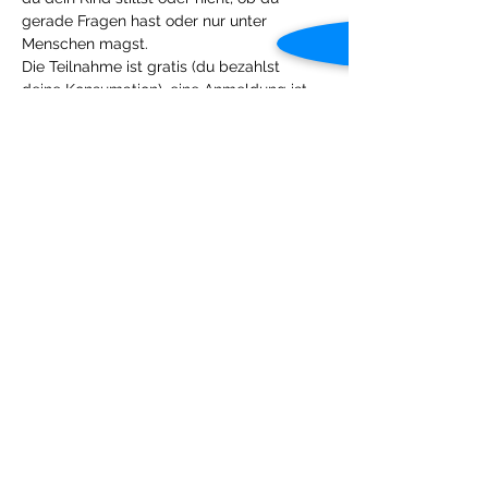
gerade Fragen hast oder nur unter 
Menschen magst. 
Die Teilnahme ist gratis (du bezahlst 
deine Konsumation), eine Anmeldung ist 
erwünscht, aber auch spontanes 
Vorbeikommen möglich. Ich freue mich 
auf eine wertvolle Zeit mit euch. 
Es gibt begrenzte 
Kinderwagenparkmöglichkeiten, darum 
gerne auch mit Babytrage kommen. 
Diese Veranstaltung teilen